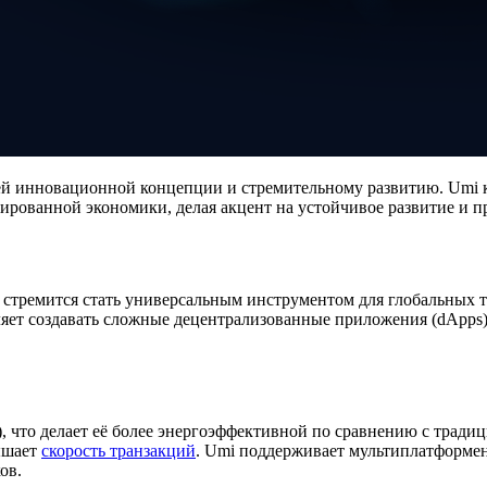
ей инновационной концепции и стремительному развитию. Umi к
ированной экономики, делая акцент на устойчивое развитие и п
я стремится стать универсальным инструментом для глобальных 
оляет создавать сложные децентрализованные приложения (dApps
S), что делает её более энергоэффективной по сравнению с трад
ышает
скорость транзакций
. Umi поддерживает мультиплатформен
ов.