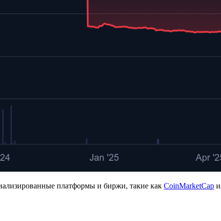
циализированные платформы и биржи, такие как
CoinMarketCap
и