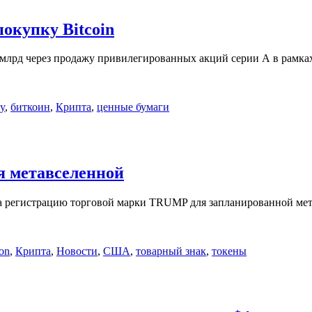
покупку Bitcoin
$21 млрд через продажу привилегированных акций серии А в рам
gy
,
биткоин
,
Крипта
,
ценные бумаги
я метавселенной
 на регистрацию торговой марки TRUMP для запланированной м
on
,
Крипта
,
Новости
,
США
,
товарный знак
,
токены