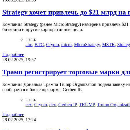
Strategy хочет привлечь до $21 млрд на 
Компания Strategy (ранее MicroStrategy) намерена привлечь 
биткоина и другие корпоративные цели.
Тэги:
atm
,
BTC
,
Crypto
,
micro
,
MicroStrategy
,
MSTR
,
Strate
Подробнее
28.02.2025, 19:57
Трамп регистрирует торговые марки дл
Компания Дональда Трампа Trump Organization подала заявку
сообщается в блоге юрфирмы Gerben IP.
Тэги:
cex
,
Crypto
,
dex
,
Gerben IP
,
TRUMP
,
Trump Organizati
Подробнее
28.02.2025, 17:24