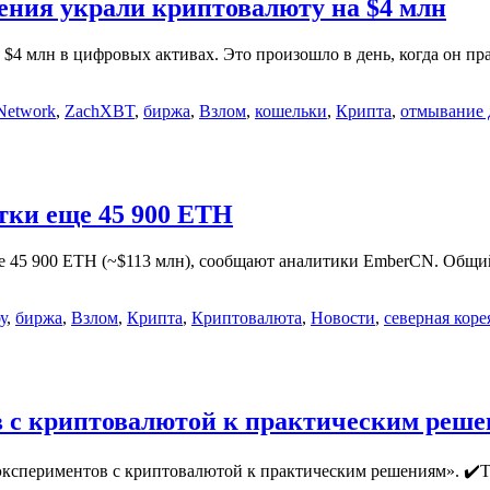
дения украли криптовалюту на $4 млн
$4 млн в цифровых активах. Это произошло в день, когда он пр
Network
,
ZachXBT
,
биржа
,
Взлом
,
кошельки
,
Крипта
,
отмывание 
тки еще 45 900 ETH
 45 900 ETH (~$113 млн), сообщают аналитики EmberCN. Общий
у
,
биржа
,
Взлом
,
Крипта
,
Криптовалюта
,
Новости
,
северная коре
ов с криптовалютой к практическим реш
 экспериментов с криптовалютой к практическим решениям». ✔️