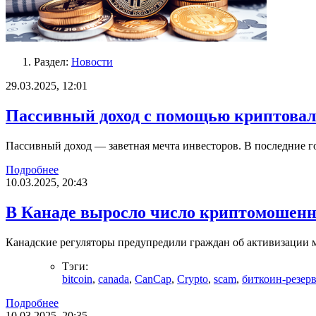
Раздел:
Новости
29.03.2025, 12:01
Пассивный доход с помощью криптовал
Пассивный доход — заветная мечта инвесторов. В последние г
Подробнее
10.03.2025, 20:43
В Канаде выросло число криптомошенн
Канадские регуляторы предупредили граждан об активизаци
Тэги:
bitcoin
,
canada
,
CanCap
,
Crypto
,
scam
,
биткоин-резер
Подробнее
10.03.2025, 20:35