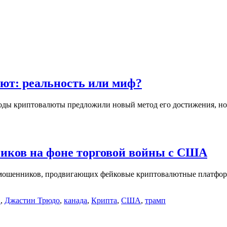
ют: реальность или миф?
оды криптовалюты предложили новый метод его достижения, но 
иков на фоне торговой войны с США
и мошенников, продвигающих фейковые криптовалютные платфо
в
,
Джастин Трюдо
,
канада
,
Крипта
,
США
,
трамп