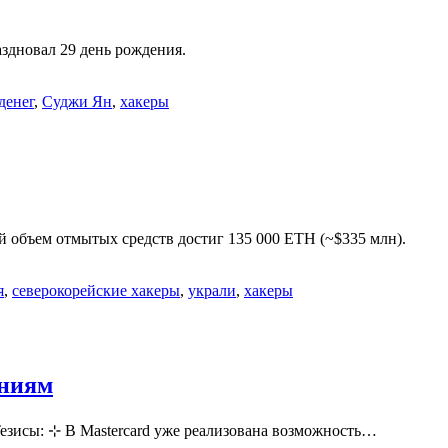
аздновал 29 день рождения.
денег
,
Суджи Ян
,
хакеры
 объем отмытых средств достиг 135 000 ETH (~$335 млн).
я
,
северокорейские хакеры
,
украли
,
хакеры
ениям
Тезисы: ⊹ В Mastercard уже реализована возможность…