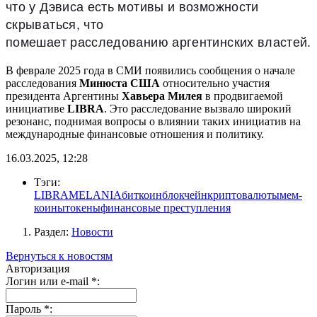
что у Дэвиса есть мотивы и возможности
скрываться, что
помешает расследованию аргентинских властей.
В феврале 2025 года в СМИ появились сообщения о начале
расследования
Минюста США
относительно участия
президента Аргентины
Хавьера Милея
в продвигаемой
инициативе
LIBRA
. Это расследование вызвало широкий
резонанс, поднимая вопросы о влиянии таких инициатив на
международные финансовые отношения и политику.
16.03.2025, 12:28
Тэги:
LIBRA
MELANIA
биткоин
блокчейн
криптовалюты
мем-
коины
токены
финансовые преступления
Раздел:
Новости
Вернуться к новостям
Авторизация
Логин или e-mail
*
:
Пароль
*
: