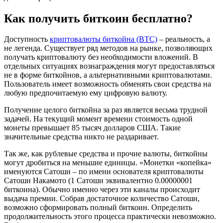
Как получить биткоин бесплатно?
Доступность
криптовалюты биткойна (BTC)
– реальность, а
не легенда. Существует ряд методов на рынке, позволяющих
получать криптовалюту без необходимости вложений. В
отдельных ситуациях вознаграждения могут предоставляться
не в форме биткойнов, а альтернативными криптовалютами.
Пользователь имеет возможность обменять свои средства на
любую предпочитаемую ему цифровую валюту.
Получение целого биткойна за раз является весьма трудной
задачей. На текущий момент времени стоимость одной
монеты превышает 85 тысяч долларов США. Такие
значительные средства никто не раздаривает.
Так же, как рублевые средства и прочие валюты, биткойны
могут дробиться на меньшие единицы. «Монетки «копейка»
именуются Сатоши – по имени основателя криптовалюты
Сатоши Накамото (1 Сатоши эквивалентно 0.00000001
биткоина). Обычно именно через эти каналы происходит
выдача премии. Собрав достаточное количество Сатоши,
возможно сформировать полный биткоин. Определить
продолжительность этого процесса практически невозможно.