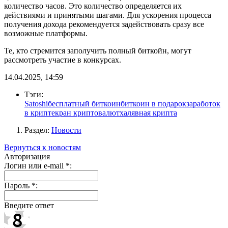
количество часов. Это количество определяется их
действиями и принятыми шагами. Для ускорения процесса
получения дохода рекомендуется задействовать сразу все
возможные платформы.
Те, кто стремится заполучить полный биткойн, могут
рассмотреть участие в конкурсах.
14.04.2025, 14:59
Тэги:
Satoshi
бесплатный биткоин
биткоин в подарок
заработок
в крипте
кран криптовалют
халявная крипта
Раздел:
Новости
Вернуться к новостям
Авторизация
Логин или e-mail
*
:
Пароль
*
:
Введите ответ